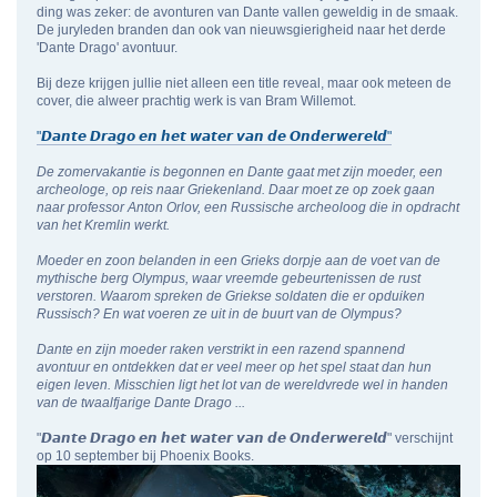
ding was zeker: de avonturen van Dante vallen geweldig in de smaak.
De juryleden branden dan ook van nieuwsgierigheid naar het derde
'Dante Drago' avontuur.
Bij deze krijgen jullie niet alleen een title reveal, maar ook meteen de
cover, die alweer prachtig werk is van Bram Willemot.
"𝘿𝙖𝙣𝙩𝙚 𝘿𝙧𝙖𝙜𝙤 𝙚𝙣 𝙝𝙚𝙩 𝙬𝙖𝙩𝙚𝙧 𝙫𝙖𝙣 𝙙𝙚 𝙊𝙣𝙙𝙚𝙧𝙬𝙚𝙧𝙚𝙡𝙙"
De zomervakantie is begonnen en Dante gaat met zijn moeder, een
archeologe, op reis naar Griekenland. Daar moet ze op zoek gaan
naar professor Anton Orlov, een Russische archeoloog die in opdracht
van het Kremlin werkt.
Moeder en zoon belanden in een Grieks dorpje aan de voet van de
mythische berg Olympus, waar vreemde gebeurtenissen de rust
verstoren. Waarom spreken de Griekse soldaten die er opduiken
Russisch? En wat voeren ze uit in de buurt van de Olympus?
Dante en zijn moeder raken verstrikt in een razend spannend
avontuur en ontdekken dat er veel meer op het spel staat dan hun
eigen leven. Misschien ligt het lot van de wereldvrede wel in handen
van de twaalfjarige Dante Drago ...
"𝘿𝙖𝙣𝙩𝙚 𝘿𝙧𝙖𝙜𝙤 𝙚𝙣 𝙝𝙚𝙩 𝙬𝙖𝙩𝙚𝙧 𝙫𝙖𝙣 𝙙𝙚 𝙊𝙣𝙙𝙚𝙧𝙬𝙚𝙧𝙚𝙡𝙙" verschijnt
op 10 september bij Phoenix Books.