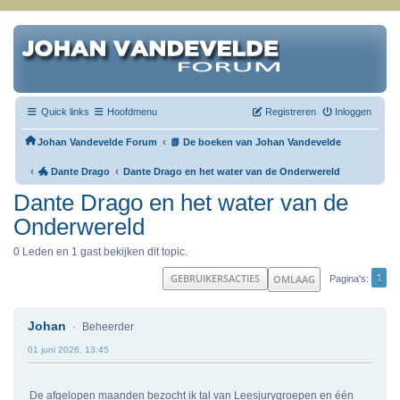
Quick links
Hoofdmenu
Registreren
Inloggen
‹
Johan Vandevelde Forum
📗 De boeken van Johan Vandevelde
‹
‹
🐲 Dante Drago
Dante Drago en het water van de Onderwereld
Dante Drago en het water van de
Onderwereld
0 Leden en 1 gast bekijken dit topic.
1
GEBRUIKERSACTIES
OMLAAG
Pagina's
Johan
Beheerder
01 juni 2026, 13:45
De afgelopen maanden bezocht ik tal van Leesjurygroepen en één