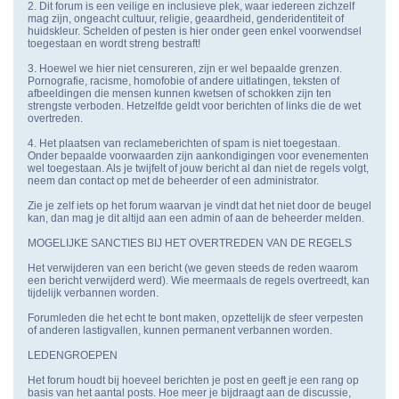
2. Dit forum is een veilige en inclusieve plek, waar iedereen zichzelf
mag zijn, ongeacht cultuur, religie, geaardheid, genderidentiteit of
huidskleur. Schelden of pesten is hier onder geen enkel voorwendsel
toegestaan en wordt streng bestraft!
3. Hoewel we hier niet censureren, zijn er wel bepaalde grenzen.
Pornografie, racisme, homofobie of andere uitlatingen, teksten of
afbeeldingen die mensen kunnen kwetsen of schokken zijn ten
strengste verboden. Hetzelfde geldt voor berichten of links die de wet
overtreden.
4. Het plaatsen van reclameberichten of spam is niet toegestaan.
Onder bepaalde voorwaarden zijn aankondigingen voor evenementen
wel toegestaan. Als je twijfelt of jouw bericht al dan niet de regels volgt,
neem dan contact op met de beheerder of een administrator.
Zie je zelf iets op het forum waarvan je vindt dat het niet door de beugel
kan, dan mag je dit altijd aan een admin of aan de beheerder melden.
MOGELIJKE SANCTIES BIJ HET OVERTREDEN VAN DE REGELS
Het verwijderen van een bericht (we geven steeds de reden waarom
een bericht verwijderd werd). Wie meermaals de regels overtreedt, kan
tijdelijk verbannen worden.
Forumleden die het echt te bont maken, opzettelijk de sfeer verpesten
of anderen lastigvallen, kunnen permanent verbannen worden.
LEDENGROEPEN
Het forum houdt bij hoeveel berichten je post en geeft je een rang op
basis van het aantal posts. Hoe meer je bijdraagt aan de discussie,