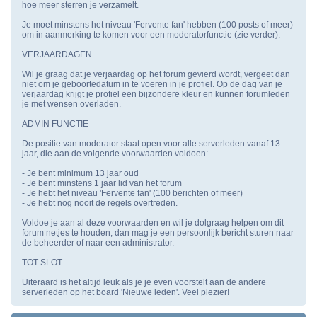
hoe meer sterren je verzamelt.
Je moet minstens het niveau 'Fervente fan' hebben (100 posts of meer)
om in aanmerking te komen voor een moderatorfunctie (zie verder).
VERJAARDAGEN
Wil je graag dat je verjaardag op het forum gevierd wordt, vergeet dan
niet om je geboortedatum in te voeren in je profiel. Op de dag van je
verjaardag krijgt je profiel een bijzondere kleur en kunnen forumleden
je met wensen overladen.
ADMIN FUNCTIE
De positie van moderator staat open voor alle serverleden vanaf 13
jaar, die aan de volgende voorwaarden voldoen:
- Je bent minimum 13 jaar oud
- Je bent minstens 1 jaar lid van het forum
- Je hebt het niveau 'Fervente fan' (100 berichten of meer)
- Je hebt nog nooit de regels overtreden.
Voldoe je aan al deze voorwaarden en wil je dolgraag helpen om dit
forum netjes te houden, dan mag je een persoonlijk bericht sturen naar
de beheerder of naar een administrator.
TOT SLOT
Uiteraard is het altijd leuk als je je even voorstelt aan de andere
serverleden op het board 'Nieuwe leden'. Veel plezier!