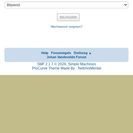
Wachtwoord vergeten?
Help
|
Forumregels
|
Omhoog ▲
Johan Vandevelde Forum
SMF 2.1.7 © 2026
,
Simple Machines
ProCurve Theme Made By : TwitchisMental