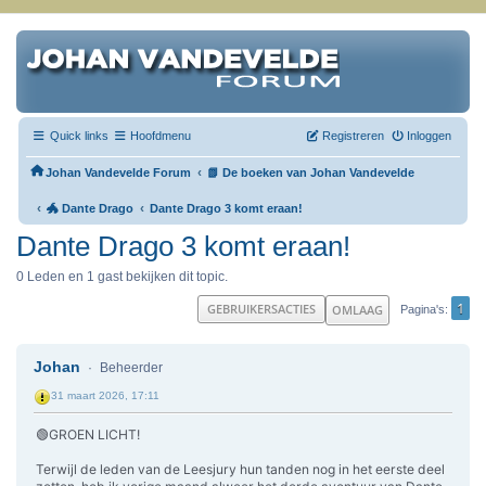
Quick links
Hoofdmenu
Registreren
Inloggen
‹
Johan Vandevelde Forum
📗 De boeken van Johan Vandevelde
‹
‹
🐲 Dante Drago
Dante Drago 3 komt eraan!
Dante Drago 3 komt eraan!
0 Leden en 1 gast bekijken dit topic.
1
GEBRUIKERSACTIES
OMLAAG
Pagina's
Johan
Beheerder
31 maart 2026, 17:11
🟢GROEN LICHT!
Terwijl de leden van de Leesjury hun tanden nog in het eerste deel