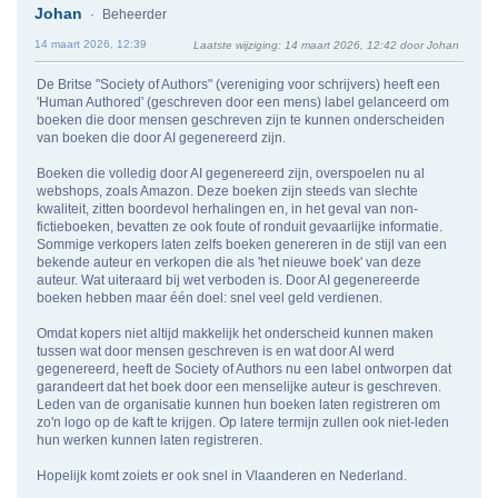
Johan
Beheerder
14 maart 2026, 12:39
Laatste wijziging
: 14 maart 2026, 12:42 door Johan
De Britse "Society of Authors" (vereniging voor schrijvers) heeft een
'Human Authored' (geschreven door een mens) label gelanceerd om
boeken die door mensen geschreven zijn te kunnen onderscheiden
van boeken die door AI gegenereerd zijn.
Boeken die volledig door AI gegenereerd zijn, overspoelen nu al
webshops, zoals Amazon. Deze boeken zijn steeds van slechte
kwaliteit, zitten boordevol herhalingen en, in het geval van non-
fictieboeken, bevatten ze ook foute of ronduit gevaarlijke informatie.
Sommige verkopers laten zelfs boeken genereren in de stijl van een
bekende auteur en verkopen die als 'het nieuwe boek' van deze
auteur. Wat uiteraard bij wet verboden is. Door AI gegenereerde
boeken hebben maar één doel: snel veel geld verdienen.
Omdat kopers niet altijd makkelijk het onderscheid kunnen maken
tussen wat door mensen geschreven is en wat door AI werd
gegenereerd, heeft de Society of Authors nu een label ontworpen dat
garandeert dat het boek door een menselijke auteur is geschreven.
Leden van de organisatie kunnen hun boeken laten registreren om
zo'n logo op de kaft te krijgen. Op latere termijn zullen ook niet-leden
hun werken kunnen laten registreren.
Hopelijk komt zoiets er ook snel in Vlaanderen en Nederland.