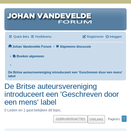
Quick links
Hoofdmenu
Registreren
Inloggen
‹
Johan Vandevelde Forum
💬 Algemene discussie
‹
📚 Boeken algemeen
‹
De Britse auteursvereniging introduceert een 'Geschreven door een mens'
label
De Britse auteursvereniging
introduceert een 'Geschreven door
een mens' label
0 Leden en 1 gast bekijken dit topic.
1
GEBRUIKERSACTIES
OMLAAG
Pagina's