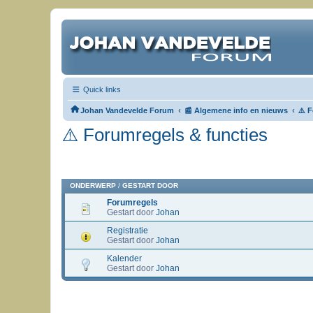
Quick links
‹
‹
Johan Vandevelde Forum
📰 Algemene info en nieuws
⚠️ 
⚠️ Forumregels & functies
ONDERWERP
/
GESTART DOOR
Forumregels
Gestart door
Johan
Registratie
Gestart door
Johan
Kalender
Gestart door
Johan