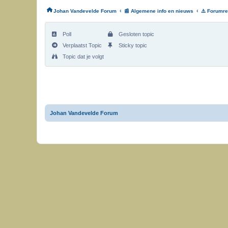
‹
‹
Johan Vandevelde Forum
📰 Algemene info en nieuws
⚠️ Forumre
Poll
Gesloten topic
Verplaatst Topic
Sticky topic
Topic dat je volgt
Johan Vandevelde Forum