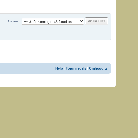
Ga naar
Help
|
Forumregels
|
Omhoog ▲