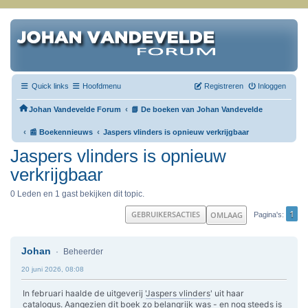
Quick links
Hoofdmenu
Registreren
Inloggen
‹
Johan Vandevelde Forum
📗 De boeken van Johan Vandevelde
‹
‹
📰 Boekennieuws
Jaspers vlinders is opnieuw verkrijgbaar
Jaspers vlinders is opnieuw
verkrijgbaar
0 Leden en 1 gast bekijken dit topic.
1
GEBRUIKERSACTIES
OMLAAG
Pagina's
Johan
Beheerder
20 juni 2026, 08:08
In februari haalde de uitgeverij '
Jaspers vlinders
' uit haar
catalogus. Aangezien dit boek zo belangrijk was - en nog steeds is