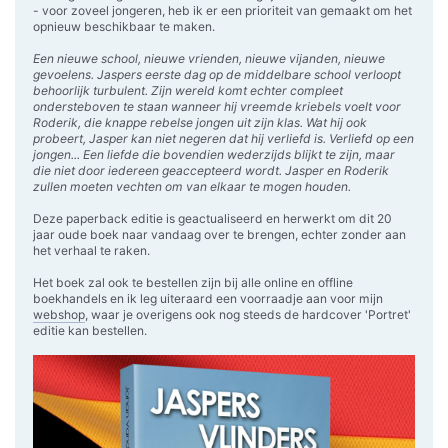
- voor zoveel jongeren, heb ik er een prioriteit van gemaakt om het
opnieuw beschikbaar te maken.
Een nieuwe school, nieuwe vrienden, nieuwe vijanden, nieuwe
gevoelens. Jaspers eerste dag op de middelbare school verloopt
behoorlijk turbulent. Zijn wereld komt echter compleet
ondersteboven te staan wanneer hij vreemde kriebels voelt voor
Roderik, die knappe rebelse jongen uit zijn klas. Wat hij ook
probeert, Jasper kan niet negeren dat hij verliefd is. Verliefd op een
jongen... Een liefde die bovendien wederzijds blijkt te zijn, maar
die niet door iedereen geaccepteerd wordt. Jasper en Roderik
zullen moeten vechten om van elkaar te mogen houden.
Deze paperback editie is geactualiseerd en herwerkt om dit 20
jaar oude boek naar vandaag over te brengen, echter zonder aan
het verhaal te raken.
Het boek zal ook te bestellen zijn bij alle online en offline
boekhandels en ik leg uiteraard een voorraadje aan voor mijn
webshop
, waar je overigens ook nog steeds de hardcover 'Portret'
editie kan bestellen.