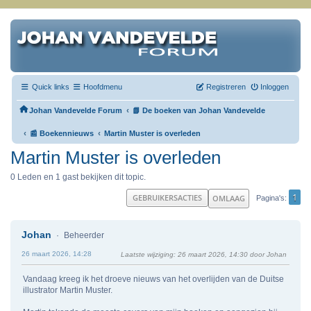
Quick links
Hoofdmenu
Registreren
Inloggen
‹
Johan Vandevelde Forum
📗 De boeken van Johan Vandevelde
‹
‹
📰 Boekennieuws
Martin Muster is overleden
Martin Muster is overleden
0 Leden en 1 gast bekijken dit topic.
1
GEBRUIKERSACTIES
OMLAAG
Pagina's
Johan
Beheerder
26 maart 2026, 14:28
Laatste wijziging
: 26 maart 2026, 14:30 door Johan
Vandaag kreeg ik het droeve nieuws van het overlijden van de Duitse
illustrator Martin Muster.