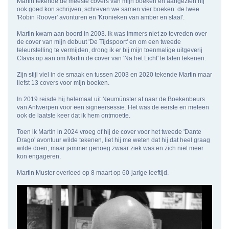
Martin tekende de meeste covers van mijn boeken en aangezien hij
ook goed kon schrijven, schreven we samen vier boeken: de twee
'Robin Roover' avonturen en 'Kronieken van amber en staal'.
Martin kwam aan boord in 2003. Ik was immers niet zo tevreden over
de cover van mijn debuut 'De Tijdspoort' en om een tweede
teleurstelling te vermijden, drong ik er bij mijn toenmalige uitgeverij
Clavis op aan om Martin de cover van 'Na het Licht' te laten tekenen.
Zijn stijl viel in de smaak en tussen 2003 en 2020 tekende Martin maar
liefst 13 covers voor mijn boeken.
In 2019 reisde hij helemaal uit Neumünster af naar de Boekenbeurs
van Antwerpen voor een signeersessie. Het was de eerste en meteen
ook de laatste keer dat ik hem ontmoette.
Toen ik Martin in 2024 vroeg of hij de cover voor het tweede 'Dante
Drago' avontuur wilde tekenen, liet hij me weten dat hij dat heel graag
wilde doen, maar jammer genoeg zwaar ziek was en zich niet meer
kon engageren.
Martin Muster overleed op 8 maart op 60-jarige leeftijd.