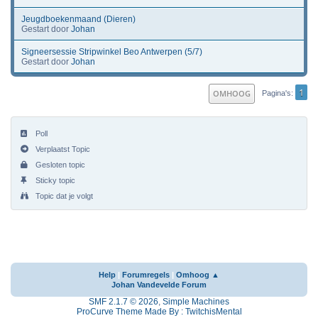
Jeugdboekenmaand (Dieren)
Gestart door
Johan
Signeersessie Stripwinkel Beo Antwerpen (5/7)
Gestart door
Johan
1
OMHOOG
Pagina's
Poll
Verplaatst Topic
Gesloten topic
Sticky topic
Topic dat je volgt
Help
|
Forumregels
|
Omhoog ▲
Johan Vandevelde Forum
SMF 2.1.7 © 2026
,
Simple Machines
ProCurve Theme Made By : TwitchisMental