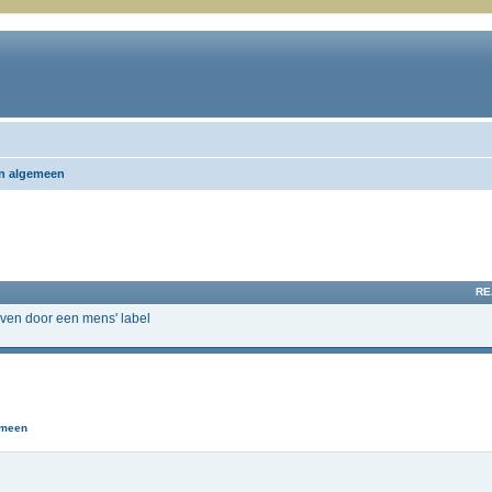
n algemeen
RE
even door een mens' label
emeen