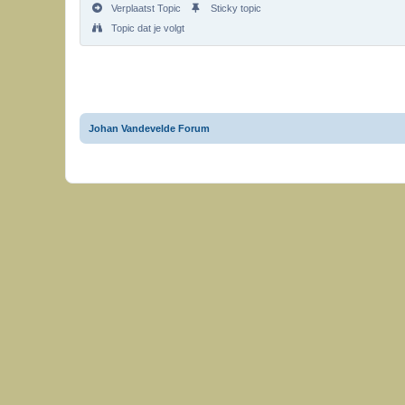
Verplaatst Topic
Sticky topic
Topic dat je volgt
Johan Vandevelde Forum