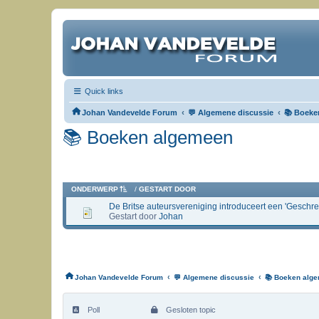
Quick links
‹
‹
Johan Vandevelde Forum
💬 Algemene discussie
📚 Boeke
📚 Boeken algemeen
ONDERWERP
/
GESTART DOOR
De Britse auteursvereniging introduceert een 'Geschr
Gestart door
Johan
‹
‹
Johan Vandevelde Forum
💬 Algemene discussie
📚 Boeken alg
Poll
Gesloten topic