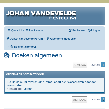
Quick links
Hoofdmenu
Registreren
Inloggen
‹
Johan Vandevelde Forum
💬 Algemene discussie
‹
📚 Boeken algemeen
📚 Boeken algemeen
1
OMLAAG
Pagina's
ONDERWERP
/
GESTART DOOR
De Britse auteursvereniging introduceert een 'Geschreven door een
mens' label
Gestart door
Johan
1
OMHOOG
Pagina's