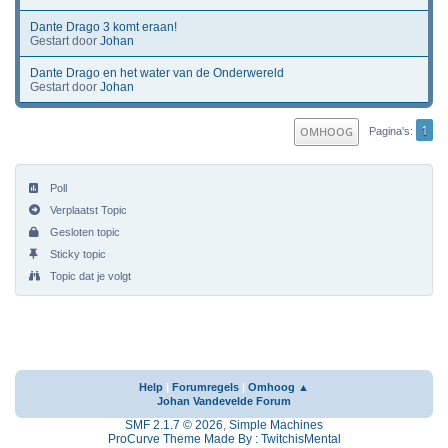
Dante Drago 3 komt eraan!
Gestart door
Johan
Dante Drago en het water van de Onderwereld
Gestart door
Johan
1
OMHOOG
Pagina's
Poll
Verplaatst Topic
Gesloten topic
Sticky topic
Topic dat je volgt
Help
|
Forumregels
|
Omhoog ▲
Johan Vandevelde Forum
SMF 2.1.7 © 2026
,
Simple Machines
ProCurve Theme Made By : TwitchisMental