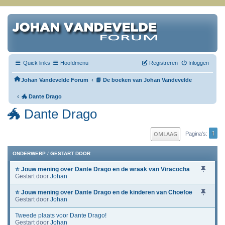
Quick links
Hoofdmenu
Registreren
Inloggen
‹
Johan Vandevelde Forum
📗 De boeken van Johan Vandevelde
‹
🐲 Dante Drago
🐲 Dante Drago
1
OMLAAG
Pagina's
ONDERWERP
/
GESTART DOOR
⭐ Jouw mening over Dante Drago en de wraak van Viracocha
Gestart door
Johan
⭐ Jouw mening over Dante Drago en de kinderen van Choefoe
Gestart door
Johan
Tweede plaats voor Dante Drago!
Gestart door
Johan